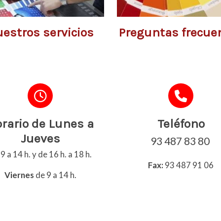
estros servicios
Preguntas frecue
rario de Lunes a
Teléfono
Jueves
93 487 83 80
9 a 14 h. y de 16 h. a 18 h.
Fax:
93 487 91 06
Viernes
de 9 a 14 h.