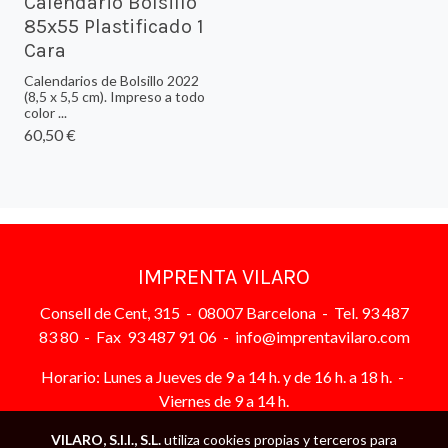
Calendario Bolsillo
85x55 Plastificado 1
Cara
Calendarios de Bolsillo 2022
(8,5 x 5,5 cm). Impreso a todo
color ...
60,50 €
IMPRENTA VILARO
Consell de Cent, 315 - 08007 Barcelona - Tel. 93 487
83 80 - Fax 93 487 91 06 - info@imprentavilaro.com
Horario: Lunes a Jueves de 9 a 14 h. y de 16 h. a 18 h. -
Viernes de 9 a 14 h.
VILARO, S.I.I., S.L.
utiliza cookies propias y terceros para