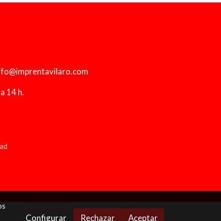
info@imprentavilaro.com
a 14 h.
dad
os
Configurar
Rechazar
Aceptar