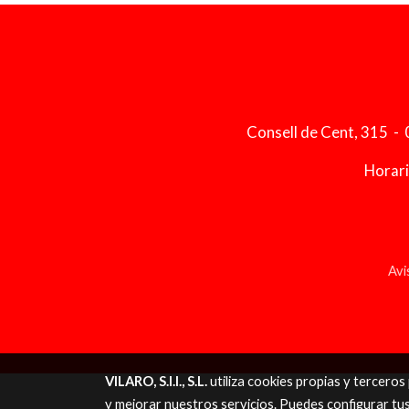
Consell de Cent, 315 -
Horario
Avi
VILARO, S.I.I., S.L.
utiliza cookies propias y tercero
y mejorar nuestros servicios. Puedes configurar tu