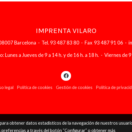
IMPRENTA VILARO
 08007 Barcelona - Tel. 93 487 83 80 - Fax 93 487 91 06 - 
: Lunes a Jueves de 9 a 14 h. y de 16 h. a 18 h. - Viernes de 9 
so legal
Política de cookies
Gestión de cookies
Política de privaci
s para obtener datos estadísticos de la navegación de nuestros usuari
s preferencias a través del botón “Configurar” o obtener más