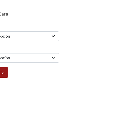
Cara
opción
opción
sta