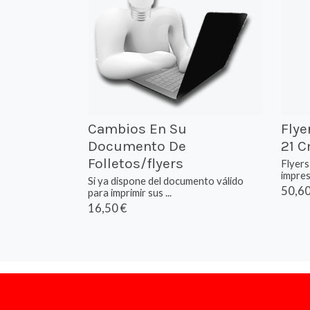
Cambios En Su
Flye
Documento De
21 C
Folletos/flyers
Flyer
impres
Si ya dispone del documento válido
50,60
para imprimir sus ...
16,50 €