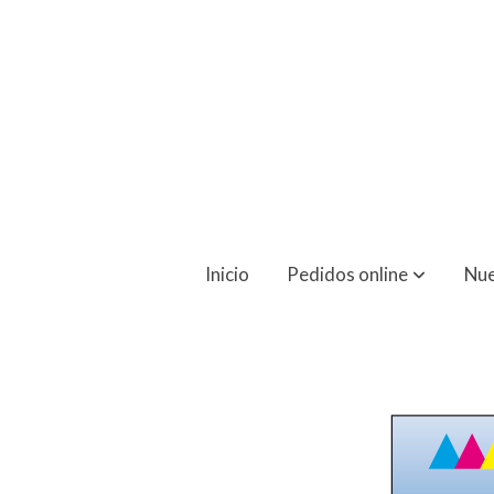
Flyers Din A3 1 Cara (29.7 X 42 Cm)
Inicio
Pedidos online
Nue