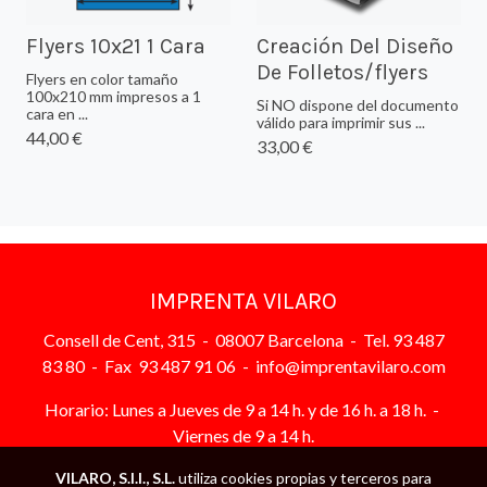
Flyers 10x21 1 Cara
Creación Del Diseño
De Folletos/flyers
Flyers en color tamaño
100x210 mm impresos a 1
Si NO dispone del documento
cara en ...
válido para imprimir sus ...
44,00 €
33,00 €
IMPRENTA VILARO
Consell de Cent, 315 - 08007 Barcelona - Tel. 93 487
83 80 - Fax 93 487 91 06 - info@imprentavilaro.com
Horario: Lunes a Jueves de 9 a 14 h. y de 16 h. a 18 h. -
Viernes de 9 a 14 h.
VILARO, S.I.I., S.L.
utiliza cookies propias y terceros para